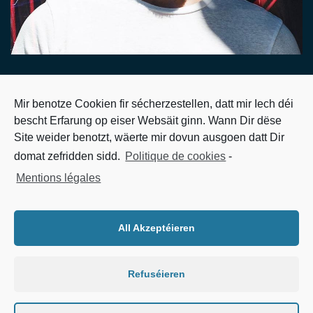
Testimonial Three
Mir benotze Cookien fir sécherzestellen, datt mir Iech déi
Leandro
July 22, 2018
Comments Closed
bescht Erfarung op eiser Websäit ginn. Wann Dir dëse
Site weider benotzt, wäerte mir dovun ausgoen datt Dir
domat zefridden sidd.
Politique de cookies
-
Proin sodales dapibus magna, et porta leo convallis sed. Duis
tincidunt libero ut neque mollis dignissim. Nullam ultricies sit
Mentions légales
amet quam non iaculis. Curabitur convallis nulla non nibh aliquet
rhoncus. Donec at tempus felis.
All Akzeptéieren
SOCIAL SHARE
Refuséieren
© 2022 KIERMES.LU | DEVELOPED BY
KIREPO.LU
|
MENTIONS LÉGALES
|