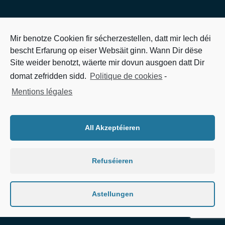
Mir benotze Cookien fir sécherzestellen, datt mir Iech déi
bescht Erfarung op eiser Websäit ginn. Wann Dir dëse
Site weider benotzt, wäerte mir dovun ausgoen datt Dir
domat zefridden sidd.
Politique de cookies
-
Mentions légales
All Akzeptéieren
Refuséieren
Astellungen