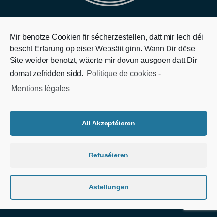
Logo Six
Mir benotze Cookien fir sécherzestellen, datt mir Iech déi
bescht Erfarung op eiser Websäit ginn. Wann Dir dëse
Leandro
August 1, 2018
Comments Closed
Site weider benotzt, wäerte mir dovun ausgoen datt Dir
domat zefridden sidd.
Politique de cookies
-
SOCIAL SHARE
Mentions légales
All Akzeptéieren
© 2022 KIERMES.LU | DEVELOPED BY
KIREPO.LU
|
MENTIONS LÉGALES
|
POLITIQUE DE COOKIES
|
DÉCLARATION DE CONFIDENTIALITÉ
|
RÈGLEMENT
TOMBOLA LÄMMY
Refuséieren
Astellungen