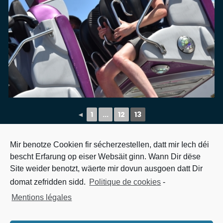
◄
1
...
12
13
Mir benotze Cookien fir sécherzestellen, datt mir Iech déi
SCHUEBERFOUER 2019
bescht Erfarung op eiser Websäit ginn. Wann Dir dëse
Site weider benotzt, wäerte mir dovun ausgoen datt Dir
domat zefridden sidd.
Politique de cookies
-
Mentions légales